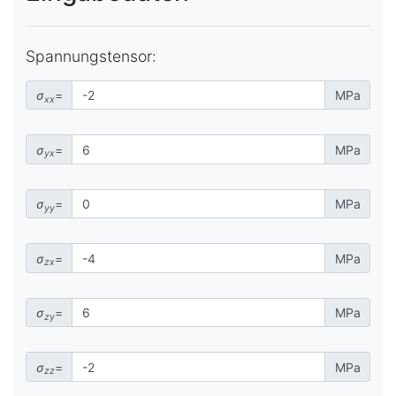
Spannungstensor:
σ
=
MPa
xx
σ
=
MPa
yx
σ
=
MPa
yy
σ
=
MPa
zx
σ
=
MPa
zy
σ
=
MPa
zz