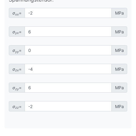
σ
=
MPa
xx
σ
=
MPa
yx
σ
=
MPa
yy
σ
=
MPa
zx
σ
=
MPa
zy
σ
=
MPa
zz