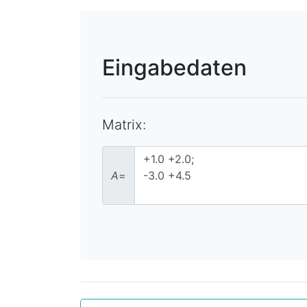
Eingabedaten
Matrix:
A
=