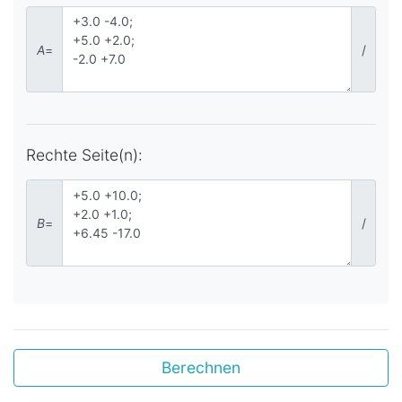
A
=
/
Rechte Seite(n):
B
=
/
Berechnen