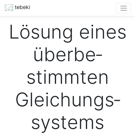
tebeki
Lö­sung eines
über­be­
stimmten
Gleich­ungs­
sys­tems